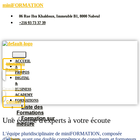
miniFORMATION
06 Rue Ibn Khaldoun, Immeuble B1, 8000 Nabeul
+216 93 73 37 39
ACCUEIL
MiniConsu
À
ltation
PROPOS
DIGITAL
&
Consultation
BUSINESS
ACADEMY
FORMATIONS
Contact
Liste des
Formations
Formation sur
Une équipe d'experts à votre écoute
mesure
L’équipe pluridisciplinaire de miniFORMATION, composée
d’experts ayant une double compétence de consultants et formateurs