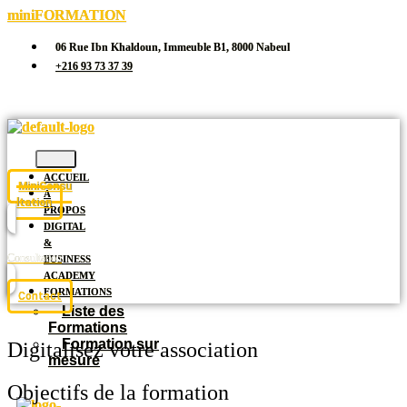
miniFORMATION
06 Rue Ibn Khaldoun, Immeuble B1, 8000 Nabeul
+216 93 73 37 39
ACCUEIL
MiniConsu
À
ltation
PROPOS
DIGITAL
&
Consultation
BUSINESS
ACADEMY
FORMATIONS
Contact
Liste des
Formations
Formation sur
Digitalisez votre association
mesure
Objectifs de la formation